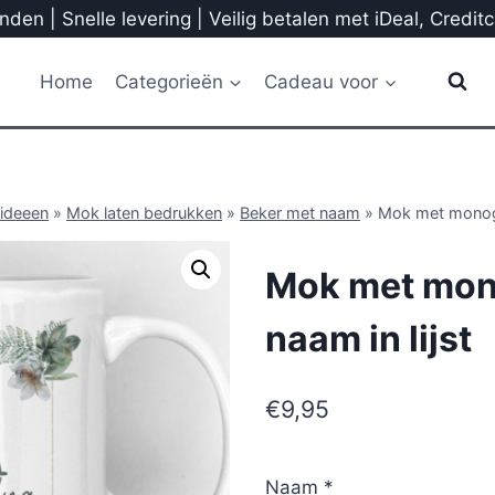
den | Snelle levering | Veilig betalen met iDeal, Credit
Home
Categorieën
Cadeau voor
ideeen
»
Mok laten bedrukken
»
Beker met naam
»
Mok met monogr
Mok met mon
naam in lijst
€
9,95
Naam
*