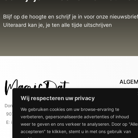
Blijf op de hoogte en schrijf je in voor onze nieuwsbrief
Uiteraard kan je, je ten alle tijde uitschrijven
ALGE
Con
Wij respecteren uw privacy
Lev
Doniaweg 9
We gebruiken cookies om uw browse-ervaring te
Lev
9074 AE Hallum
verbeteren, gepersonaliseerde advertenties of inhoud
gebr
E: info@magicdat.nl
weer te geven en ons verkeer te analyseren. Door op "Alle
Ver
accepteren" te klikken, stemt u in met ons gebruik van
Priv