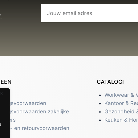
.
MEEN
CATALOGI
tact
Workwear & V
eringsvoorwaarden
Kantoor & Re
eringsvoorwaarden zakelijke
Gezondheid 
uikers
Keuken & Ho
s
zend- en retourvoorwaarden
acy