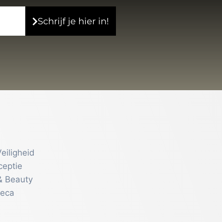
Schrijf je hier in!
eiligheid
ceptie
& Beauty
reca