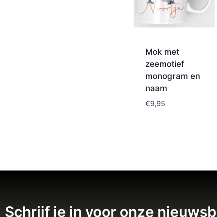
Mok met
zeemotief
monogram en
naam
€
9,95
Schrijf je in voor onze nieuwsb