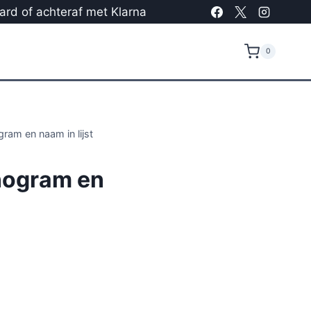
card of achteraf met Klarna
0
am en naam in lijst
ogram en