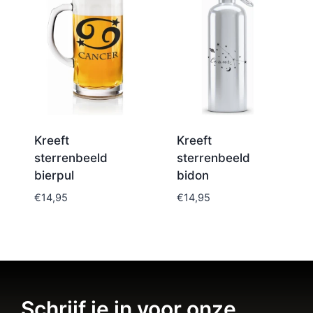
Kreeft
Kreeft
sterrenbeeld
sterrenbeeld
bierpul
bidon
€
14,95
€
14,95
Schrijf je in voor onze