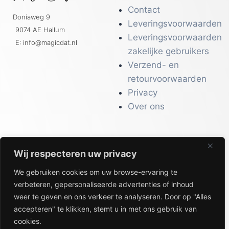
Contact
Doniaweg 9
Leveringsvoorwaarden
9074 AE Hallum
Leveringsvoorwaarden
E: info@magicdat.nl
zakelijke gebruikers
Verzend- en
retourvoorwaarden
Privacy
Over ons
Wij respecteren uw privacy
CATALOGI
We gebruiken cookies om uw browse-ervaring te
Workwear &
verbeteren, gepersonaliseerde advertenties of inhoud
Veiligheid
weer te geven en ons verkeer te analyseren. Door op "Alles
Kantoor & Receptie
accepteren" te klikken, stemt u in met ons gebruik van
Gezondheid & Beauty
cookies.