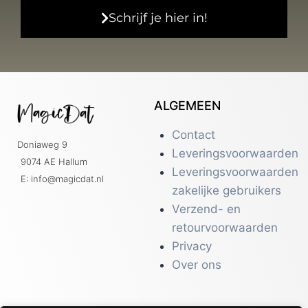
Schrijf je hier in!
ALGEMEEN
Contact
Doniaweg 9
Leveringsvoorwaarden
9074 AE Hallum
Leveringsvoorwaarden
E: info@magicdat.nl
zakelijke gebruikers
Verzend- en
retourvoorwaarden
Privacy
Over ons