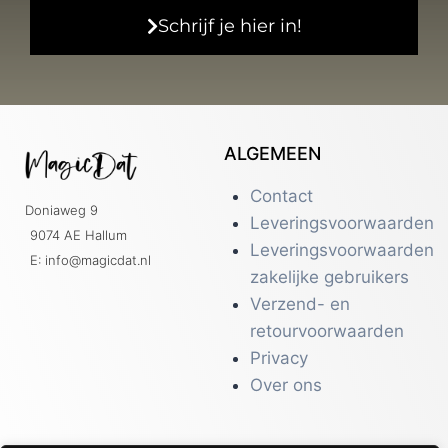
Schrijf je hier in!
ALGEMEEN
Contact
Doniaweg 9
Leveringsvoorwaarden
9074 AE Hallum
Leveringsvoorwaarden
E: info@magicdat.nl
zakelijke gebruikers
Verzend- en
retourvoorwaarden
Privacy
Over ons