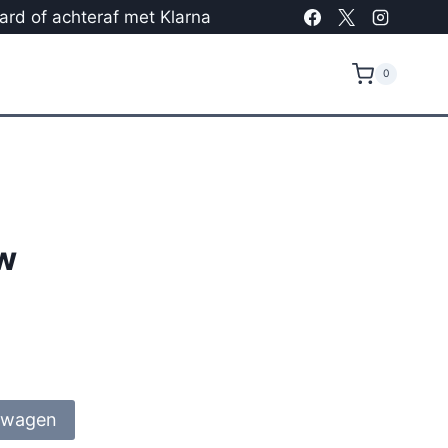
card of achteraf met Klarna
0
w
lwagen