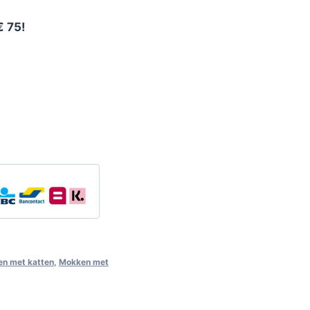
€ 75!
n met katten
,
Mokken met