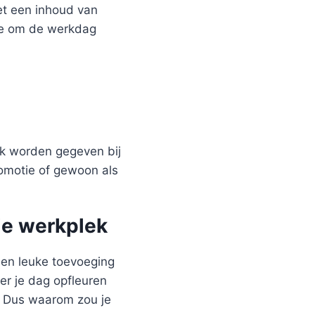
et een inhoud van
hee om de werkdag
ok worden gegeven bij
omotie of gewoon als
je werkplek
een leuke toevoeging
er je dag opfleuren
t. Dus waarom zou je