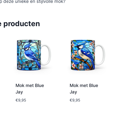
op deze unieke en stijlvolle mok?
e producten
Mok met Blue
Mok met Blue
Jay
Jay
€
9,95
€
9,95