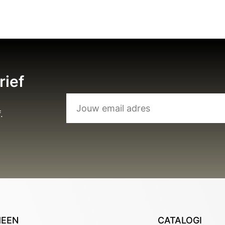
rief
.
MEEN
CATALOGI