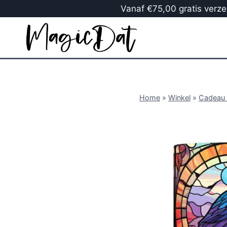
Vanaf €75,00 gratis verzen
Home
»
Winkel
»
Cadeau 