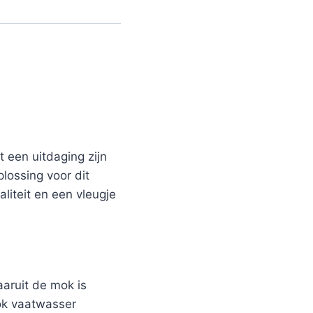
 een uitdaging zijn
plossing voor dit
liteit en een vleugje
aruit de mok is
mok vaatwasser