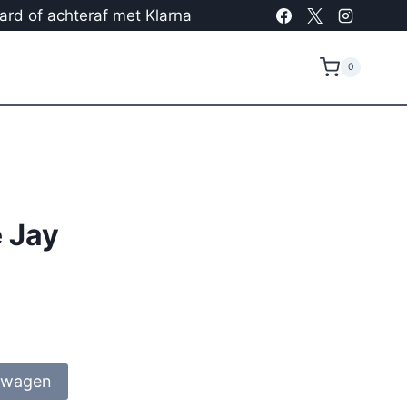
card of achteraf met Klarna
0
 Jay
lwagen