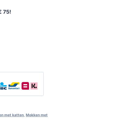
€ 75!
n met katten
,
Mokken met