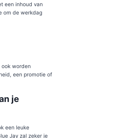
et een inhoud van
hee om de werkdag
n ook worden
heid, een promotie of
an je
ok een leuke
ue Jay zal zeker je