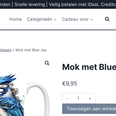
den | Snelle levering | Veilig betalen met iDeal, Credit
Home
Categorieën
Cadeau voor
ideeen
»
Mok met Blue Jay
Mok met Blue
€
9,95
Toevoegen aan winke