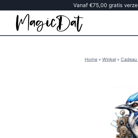
Vanaf €75,00 gratis verzen
Home
»
Winkel
»
Cadeau 