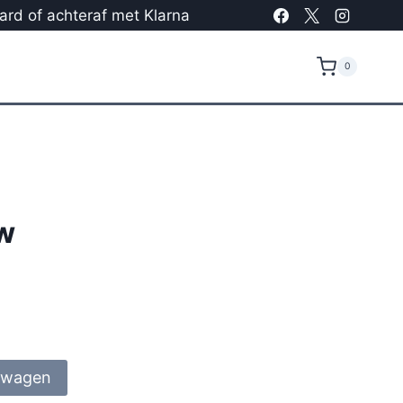
card of achteraf met Klarna
0
w
lwagen