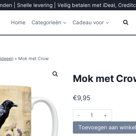
den | Snelle levering | Veilig betalen met iDeal, Credit
Home
Categorieën
Cadeau voor
ideeen
»
Mok met Crow
Mok met Cro
€
9,95
Toevoegen aan winke