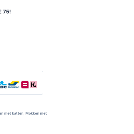
€ 75!
n met katten
,
Mokken met