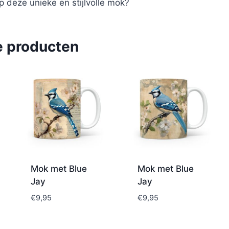
op deze unieke en stijlvolle mok?
e producten
Mok met Blue
Mok met Blue
Jay
Jay
€
9,95
€
9,95