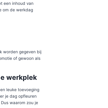
et een inhoud van
hee om de werkdag
ok worden gegeven bij
omotie of gewoon als
je werkplek
een leuke toevoeging
er je dag opfleuren
t. Dus waarom zou je