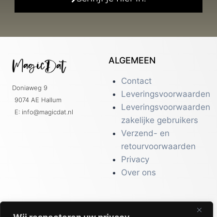
ALGEMEEN
Contact
Doniaweg 9
Leveringsvoorwaarden
9074 AE Hallum
Leveringsvoorwaarden
E: info@magicdat.nl
zakelijke gebruikers
Verzend- en
retourvoorwaarden
Privacy
Over ons