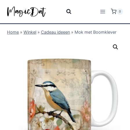
0
Home
»
Winkel
»
Cadeau ideeen
»
Mok met Boomklever