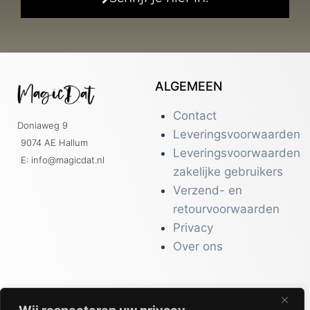
ALGEMEEN
Contact
Doniaweg 9
Leveringsvoorwaarden
9074 AE Hallum
Leveringsvoorwaarden
E: info@magicdat.nl
zakelijke gebruikers
Verzend- en
retourvoorwaarden
Privacy
Over ons