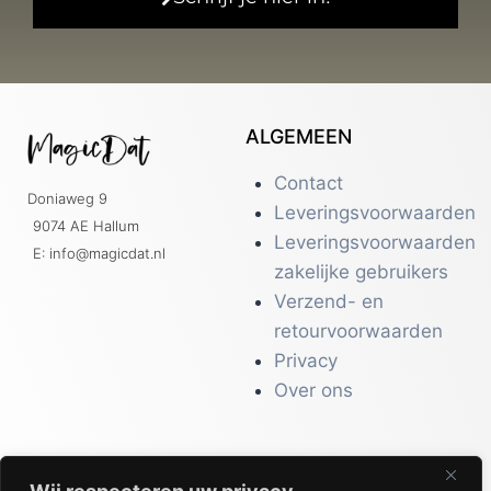
ALGEMEEN
Contact
Doniaweg 9
Leveringsvoorwaarden
9074 AE Hallum
Leveringsvoorwaarden
E: info@magicdat.nl
zakelijke gebruikers
Verzend- en
retourvoorwaarden
Privacy
Over ons