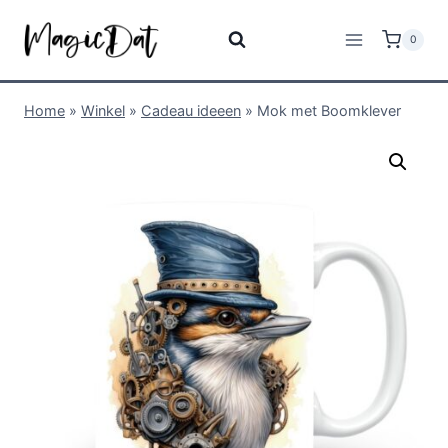
0
Home
»
Winkel
»
Cadeau ideeen
»
Mok met Boomklever