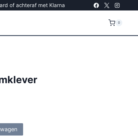
card of achteraf met Klarna
0
mklever
lwagen