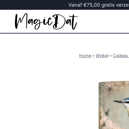
Vanaf €75,00 gratis verzen
Home
»
Winkel
»
Cadeau 