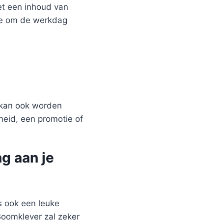
et een inhoud van
hee om de werkdag
 kan ook worden
heid, een promotie of
g aan je
s ook een leuke
Boomklever zal zeker