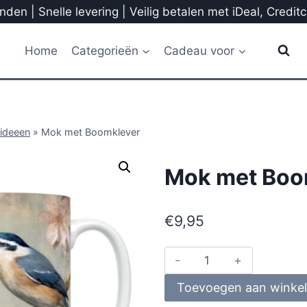
den | Snelle levering | Veilig betalen met iDeal, Credit
Home
Categorieën
Cadeau voor
ideeen
»
Mok met Boomklever
Mok met Boo
€
9,95
Toevoegen aan winke