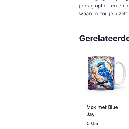
je dag opfleuren en j
waarom zou je jezelf 
Gerelateerd
Mok met Blue
Jay
€
9,95