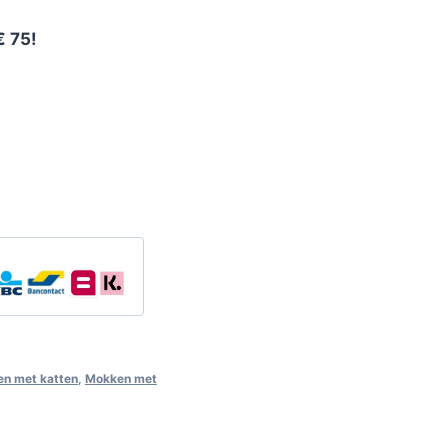
€ 75!
n met katten
,
Mokken met