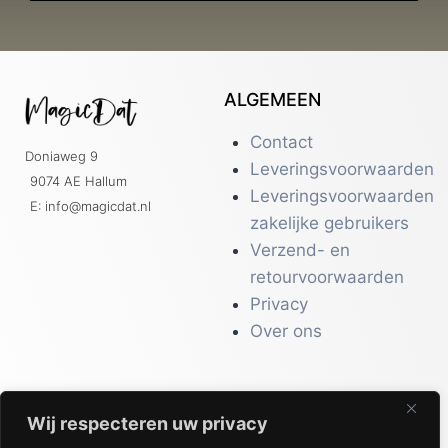
ALGEMEEN
Contact
Doniaweg 9
Leveringsvoorwaarden
9074 AE Hallum
Leveringsvoorwaarden
E: info@magicdat.nl
zakelijke gebruikers
Verzend- en
retourvoorwaarden
Privacy
Over ons
Wij respecteren uw privacy
CATALOGI