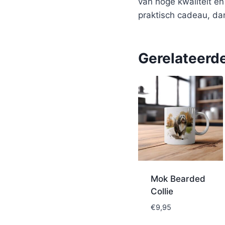
van hoge kwaliteit e
praktisch cadeau, da
Gerelateerd
Mok Bearded
Collie
€
9,95