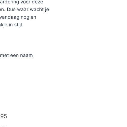
aardering voor deze
en. Dus waar wacht je
 vandaag nog en
e in stijl.
r met een naam
,95