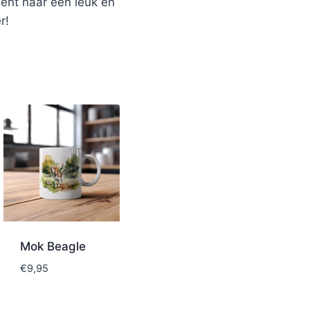
bent naar een leuk en
r!
Mok Beagle
€
9,95