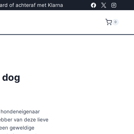
card of achteraf met Klarna
0
 dog
g hondeneigenaar
ebber van deze lieve
 een geweldige