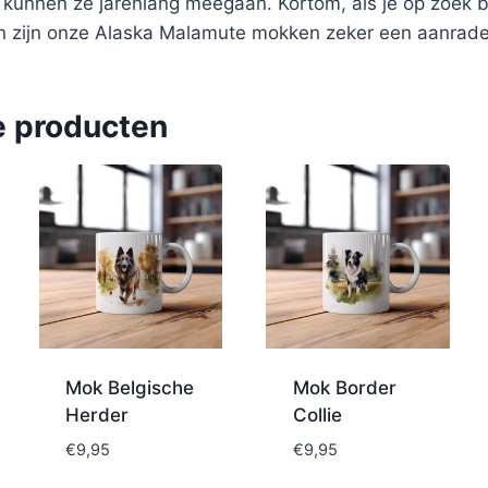
n kunnen ze jarenlang meegaan. Kortom, als je op zoek 
n zijn onze Alaska Malamute mokken zeker een aanrade
e producten
Mok Belgische
Mok Border
Herder
Collie
€
9,95
€
9,95