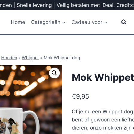
den | Snelle levering | Veilig betalen met iDeal, Credit
Home
Categorieën
Cadeau voor
»
Honden
»
Whippet
»
Mok Whippet dog
Mok Whippet
€
9,95
Of je nu een Whippet do
bent of gewoon een liefh
dieren, onze mokken zijn