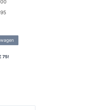
,00
,95
lwagen
€ 75!