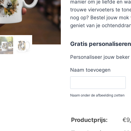
manier om je liefde en w
trouwe viervoeters te ton
nog op? Bestel jouw mok
geniet van je ochtenddrankj
Gratis personaliseren
Personaliseer jouw beke
Naam toevoegen
Naam onder de afbeelding zetten
Productprijs:
€
9