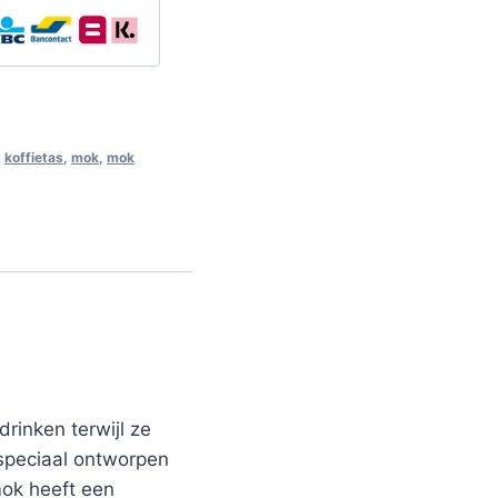
,
koffietas
,
mok
,
mok
rinken terwijl ze
 speciaal ontworpen
ok heeft een