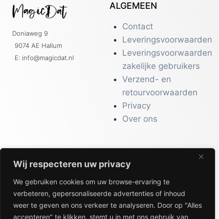
ALGEMEEN
Contact
Doniaweg 9
Leveringsvoorwaarden
9074 AE Hallum
Leveringsvoorwaarden
E: info@magicdat.nl
zakelijke gebruikers
Verzend- en
retourvoorwaarden
Privacy
Over ons
Wij respecteren uw privacy
CATALOGI
We gebruiken cookies om uw browse-ervaring te
Workwear &
verbeteren, gepersonaliseerde advertenties of inhoud
Veiligheid
weer te geven en ons verkeer te analyseren. Door op "Alles
Kantoor & Receptie
accepteren" te klikken, stemt u in met ons gebruik van