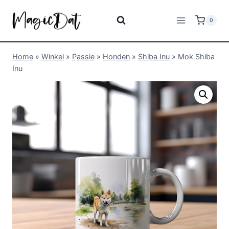
0
Home
»
Winkel
»
Passie
»
Honden
»
Shiba Inu
»
Mok Shiba
Inu