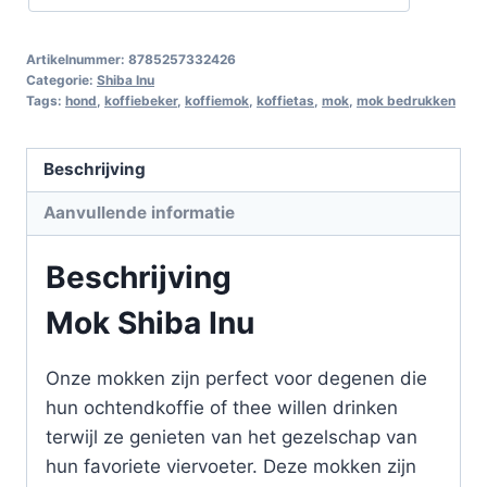
Artikelnummer:
8785257332426
Categorie:
Shiba Inu
Tags:
hond
,
koffiebeker
,
koffiemok
,
koffietas
,
mok
,
mok bedrukken
Beschrijving
Aanvullende informatie
Beschrijving
Mok Shiba Inu
Onze mokken zijn perfect voor degenen die
hun ochtendkoffie of thee willen drinken
terwijl ze genieten van het gezelschap van
hun favoriete viervoeter. Deze mokken zijn