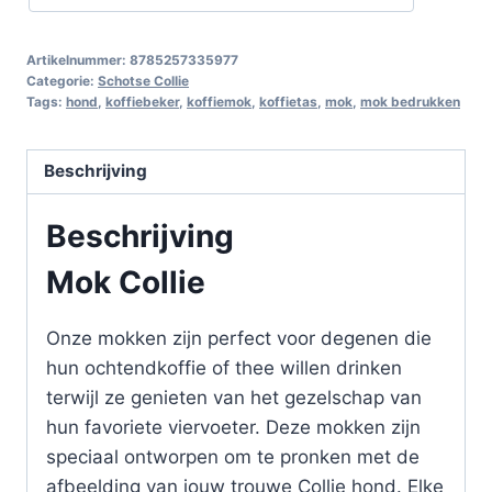
Artikelnummer:
8785257335977
Categorie:
Schotse Collie
Tags:
hond
,
koffiebeker
,
koffiemok
,
koffietas
,
mok
,
mok bedrukken
Beschrijving
Beschrijving
Mok Collie
Onze mokken zijn perfect voor degenen die
hun ochtendkoffie of thee willen drinken
terwijl ze genieten van het gezelschap van
hun favoriete viervoeter. Deze mokken zijn
speciaal ontworpen om te pronken met de
afbeelding van jouw trouwe Collie hond. Elke