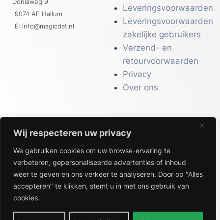
Doniaweg 9
Leveringsvoorwaarden
9074 AE Hallum
Leveringsvoorwaarden
E: info@magicdat.nl
zakelijke gebruikers
Verzend- en
retourvoorwaarden
Privacy
Over ons
Wij respecteren uw privacy
CATALOGI
We gebruiken cookies om uw browse-ervaring te
Workwear &
verbeteren, gepersonaliseerde advertenties of inhoud
Veiligheid
weer te geven en ons verkeer te analyseren. Door op "Alles
Kantoor & Receptie
accepteren" te klikken, stemt u in met ons gebruik van
Gezondheid & Beauty
cookies.
Keuken & Horeca