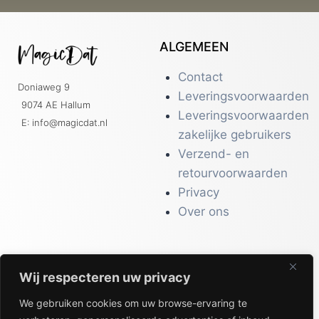
ALGEMEEN
Contact
Doniaweg 9
Leveringsvoorwaarden
9074 AE Hallum
Leveringsvoorwaarden
E: info@magicdat.nl
zakelijke gebruikers
Verzend- en
retourvoorwaarden
Privacy
Over ons
Wij respecteren uw privacy
CATALOGI
We gebruiken cookies om uw browse-ervaring te
Workwear &