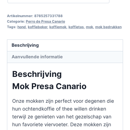
Artikelnummer:
8785257331788
Categorie:
Perro de Presa Canario
Tags:
hond
,
koffiebeker
,
koffiemok
,
koffietas
,
mok
,
mok bedrukken
Beschrijving
Aanvullende informatie
Beschrijving
Mok Presa Canario
Onze mokken zijn perfect voor degenen die
hun ochtendkoffie of thee willen drinken
terwijl ze genieten van het gezelschap van
hun favoriete viervoeter. Deze mokken zijn