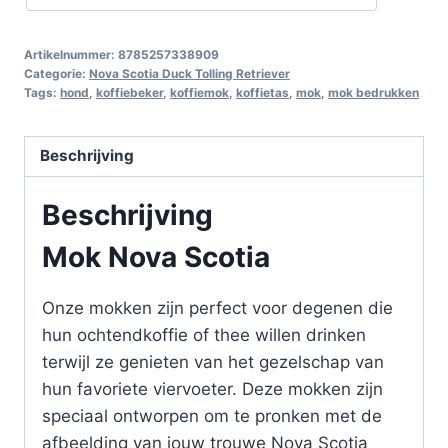
Artikelnummer:
8785257338909
Categorie:
Nova Scotia Duck Tolling Retriever
Tags:
hond
,
koffiebeker
,
koffiemok
,
koffietas
,
mok
,
mok bedrukken
Beschrijving
Beschrijving
Mok Nova Scotia
Onze mokken zijn perfect voor degenen die
hun ochtendkoffie of thee willen drinken
terwijl ze genieten van het gezelschap van
hun favoriete viervoeter. Deze mokken zijn
speciaal ontworpen om te pronken met de
afbeelding van jouw trouwe Nova Scotia