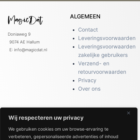
ALGEMEEN
Contact
Doniaweg 9
Leveringsvoorwaarden
9074 AE Hallum
Leveringsvoorwaarden
E: info@magicdat.nl
zakelijke gebruikers
Verzend- en
retourvoorwaarden
Privacy
Over ons
Wij respecteren uw privacy
CATALOGI
We gebruiken cookies om uw browse-ervaring te
Workwear &
verbeteren, gepersonaliseerde advertenties of inhoud