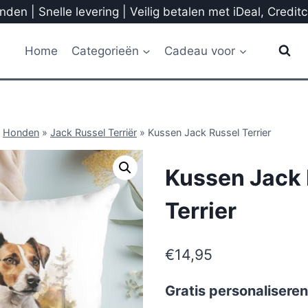
den | Snelle levering | Veilig betalen met iDeal, Credit
Home
Categorieën
Cadeau voor
»
Honden
»
Jack Russel Terriër
»
Kussen Jack Russel Terrier
Kussen Jack 
Terrier
€
14,95
Gratis personaliseren