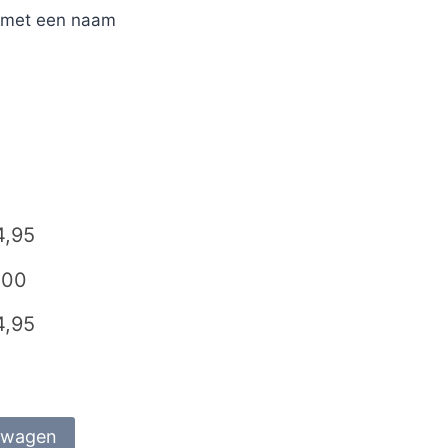
r met een naam
4,95
,00
4,95
lwagen