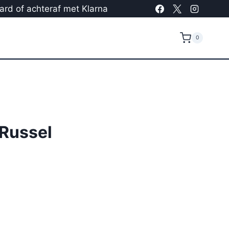
card of achteraf met Klarna
0
Russel