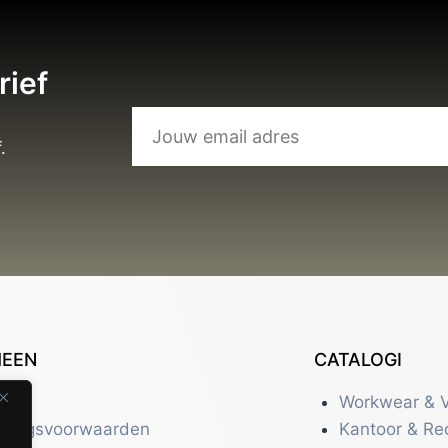
rief
.
MEEN
CATALOGI
tact
Workwear & V
eringsvoorwaarden
Kantoor & Re