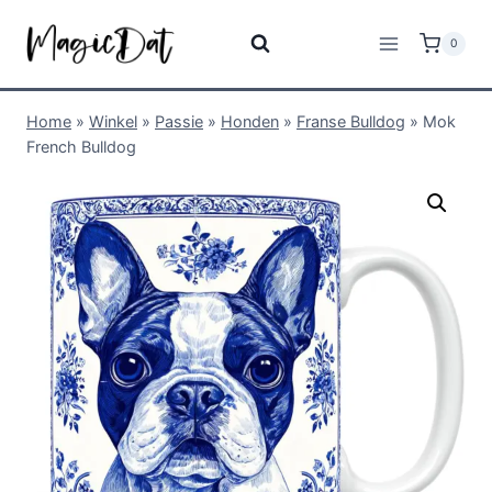
0
Home
»
Winkel
»
Passie
»
Honden
»
Franse Bulldog
»
Mok
French Bulldog