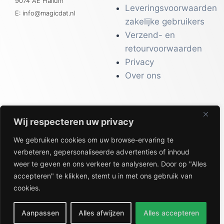
9074 AE Hallum
Leveringsvoorwaarden
E: info@magicdat.nl
zakelijke gebruikers
Verzend- en
retourvoorwaarden
Privacy
Over ons
Wij respecteren uw privacy
CATALOGI
We gebruiken cookies om uw browse-ervaring te
Workwear &
verbeteren, gepersonaliseerde advertenties of inhoud
Veiligheid
weer te geven en ons verkeer te analyseren. Door op "Alles
Kantoor & Receptie
accepteren" te klikken, stemt u in met ons gebruik van
Gezondheid & Beauty
cookies.
Keuken & Horeca
Aanpassen
Alles afwijzen
Alles accepteren