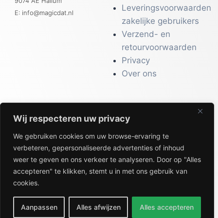
9074 AE Hallum
Leveringsvoorwaarden
E: info@magicdat.nl
zakelijke gebruikers
Verzend- en
retourvoorwaarden
Privacy
Over ons
Wij respecteren uw privacy
CATALOGI
We gebruiken cookies om uw browse-ervaring te
Workwear &
verbeteren, gepersonaliseerde advertenties of inhoud
Veiligheid
weer te geven en ons verkeer te analyseren. Door op "Alles
Kantoor & Receptie
accepteren" te klikken, stemt u in met ons gebruik van
Gezondheid & Beauty
cookies.
Keuken & Horeca
Aanpassen
Alles afwijzen
Alles accepteren