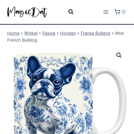
0
Home
»
Winkel
»
Passie
»
Honden
»
Franse Bulldog
»
Mok
French Bulldog