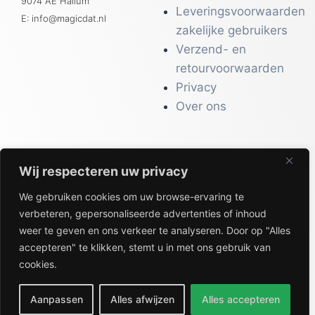
9074 AE Hallum
Leveringsvoorwaarden
E: info@magicdat.nl
zakelijke gebruikers
Verzend- en
retourvoorwaarden
Privacy
Over ons
Wij respecteren uw privacy
CATALOGI
We gebruiken cookies om uw browse-ervaring te
Workwear &
verbeteren, gepersonaliseerde advertenties of inhoud
Veiligheid
weer te geven en ons verkeer te analyseren. Door op "Alles
Kantoor & Receptie
accepteren" te klikken, stemt u in met ons gebruik van
Gezondheid & Beauty
cookies.
Keuken & Horeca
Aanpassen
Alles afwijzen
Alles accepteren