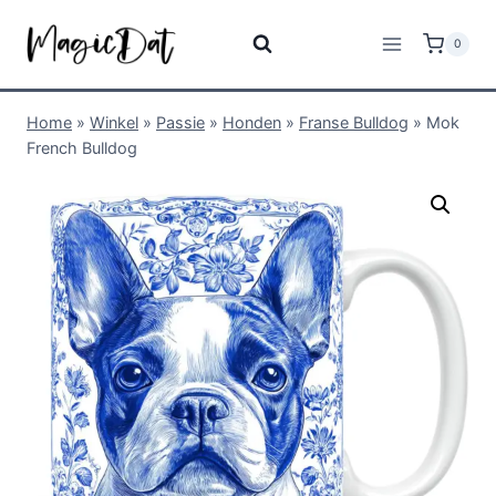
0
Home
»
Winkel
»
Passie
»
Honden
»
Franse Bulldog
»
Mok
French Bulldog