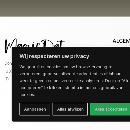
ALGE
Con
Wij respecteren uw privacy
Lev
Doniaweg 9
We gebruiken cookies om uw browse-ervaring te
Lev
9074 AE Hallum
verbeteren, gepersonaliseerde advertenties of inhoud
gebr
E: info@magicdat.nl
weer te geven en ons verkeer te analyseren. Door op "Alle
Ver
accepteren" te klikken, stemt u in met ons gebruik van
Priv
cookies.
Ove
Aanpassen
Alles afwijzen
Alles accepteren