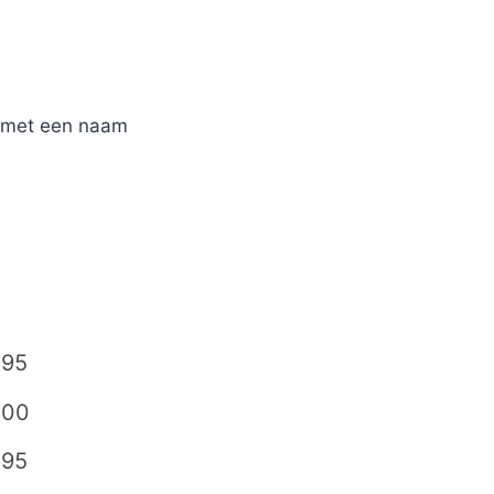
r met een naam
,95
,00
,95