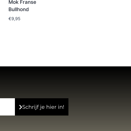
Mok Franse
Bullhond
€
9,95
Schrijf je hier in!