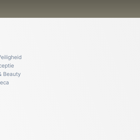
eiligheid
ceptie
& Beauty
reca