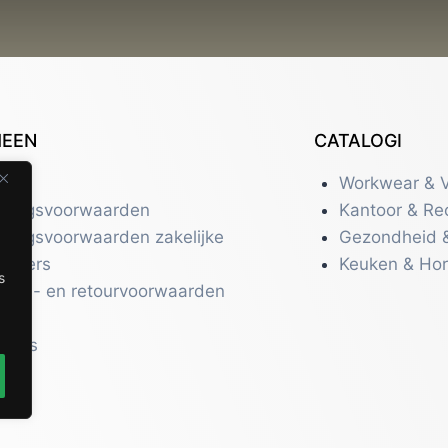
MEEN
CATALOGI
tact
Workwear & V
eringsvoorwaarden
Kantoor & Re
eringsvoorwaarden zakelijke
Gezondheid 
uikers
Keuken & Ho
s
zend- en retourvoorwaarden
acy
r ons