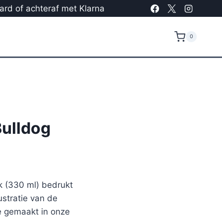
card of achteraf met Klarna
0
ulldog
 (330 ml) bedrukt
stratie van de
e gemaakt in onze