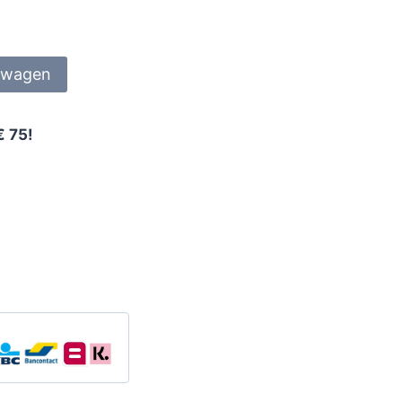
lwagen
€ 75!