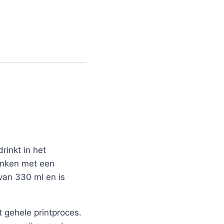
rinkt in het
ronken met een
 van 330 ml en is
 gehele printproces.