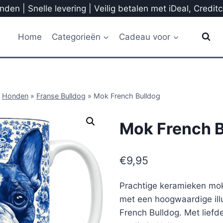
den | Snelle levering | Veilig betalen met iDeal, Credit
Home
Categorieën
Cadeau voor
»
Honden
»
Franse Bulldog
»
Mok French Bulldog
Mok French B
€
9,95
Prachtige keramieken mok
met een hoogwaardige illu
French Bulldog. Met liefd