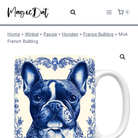
0
Home
»
Winkel
»
Passie
»
Honden
»
Franse Bulldog
»
Mok
French Bulldog