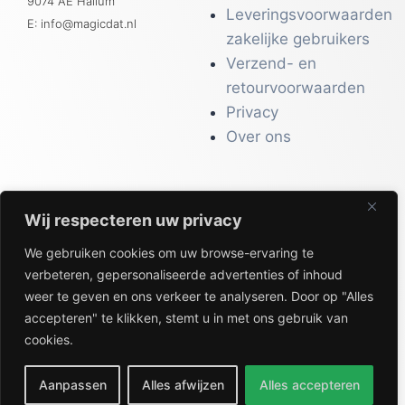
9074 AE Hallum
Leveringsvoorwaarden
E: info@magicdat.nl
zakelijke gebruikers
Verzend- en
retourvoorwaarden
Privacy
Over ons
Wij respecteren uw privacy
CATALOGI
We gebruiken cookies om uw browse-ervaring te
Workwear &
verbeteren, gepersonaliseerde advertenties of inhoud
Veiligheid
weer te geven en ons verkeer te analyseren. Door op "Alles
Kantoor & Receptie
accepteren" te klikken, stemt u in met ons gebruik van
Gezondheid & Beauty
cookies.
Keuken & Horeca
Aanpassen
Alles afwijzen
Alles accepteren