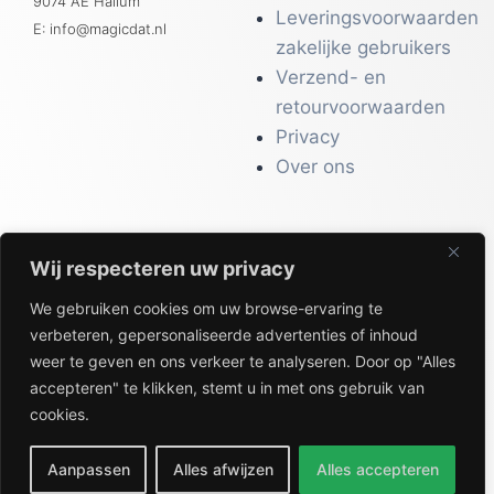
9074 AE Hallum
Leveringsvoorwaarden
E: info@magicdat.nl
zakelijke gebruikers
Verzend- en
retourvoorwaarden
Privacy
Over ons
Wij respecteren uw privacy
CATALOGI
We gebruiken cookies om uw browse-ervaring te
Workwear &
verbeteren, gepersonaliseerde advertenties of inhoud
Veiligheid
weer te geven en ons verkeer te analyseren. Door op "Alles
Kantoor & Receptie
accepteren" te klikken, stemt u in met ons gebruik van
Gezondheid & Beauty
cookies.
Keuken & Horeca
Aanpassen
Alles afwijzen
Alles accepteren