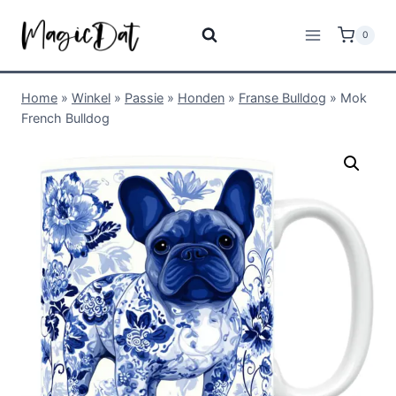
0
Home
»
Winkel
»
Passie
»
Honden
»
Franse Bulldog
»
Mok
French Bulldog