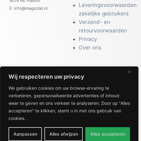
9074 AE Hallum
Leveringsvoorwaarden
E: info@magicdat.nl
zakelijke gebruikers
Verzend- en
retourvoorwaarden
Privacy
Over ons
Wij respecteren uw privacy
CATALOGI
We gebruiken cookies om uw browse-ervaring te
Workwear &
verbeteren, gepersonaliseerde advertenties of inhoud
Veiligheid
weer te geven en ons verkeer te analyseren. Door op "Alles
Kantoor & Receptie
accepteren" te klikken, stemt u in met ons gebruik van
Gezondheid & Beauty
cookies.
Keuken & Horeca
Aanpassen
Alles afwijzen
Alles accepteren