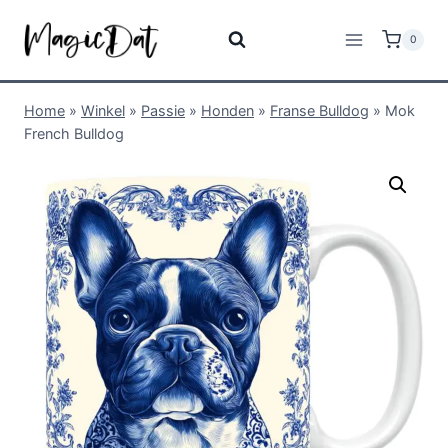
0
Home
»
Winkel
»
Passie
»
Honden
»
Franse Bulldog
»
Mok
French Bulldog