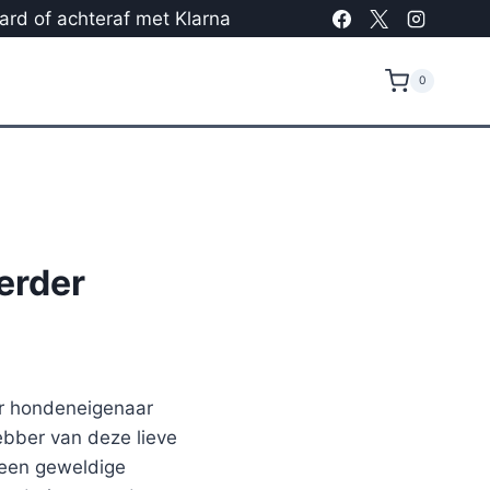
card of achteraf met Klarna
0
erder
er hondeneigenaar
ebber van deze lieve
 een geweldige