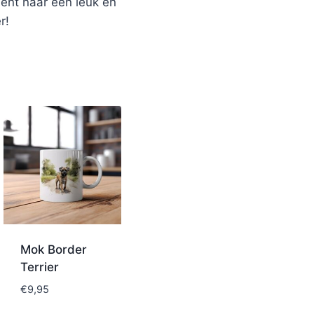
bent naar een leuk en
r!
Mok Border
Terrier
€
9,95