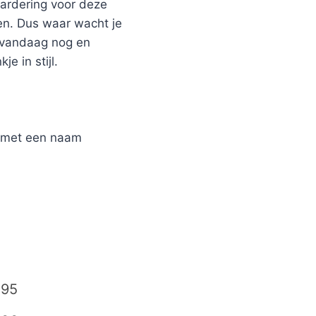
aardering voor deze
en. Dus waar wacht je
 vandaag nog en
e in stijl.
r met een naam
,95