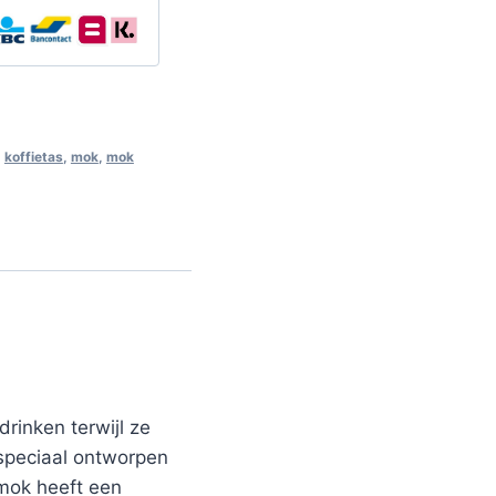
,
koffietas
,
mok
,
mok
rinken terwijl ze
 speciaal ontworpen
mok heeft een