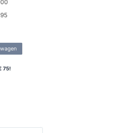
,00
,95
lwagen
€ 75!