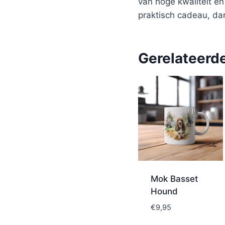
van hoge kwaliteit e
praktisch cadeau, da
Gerelateerd
Mok Basset
Hound
€
9,95