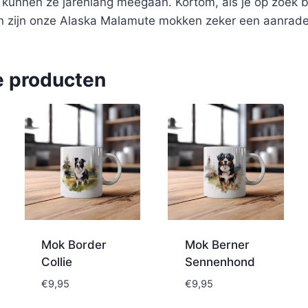
n kunnen ze jarenlang meegaan. Kortom, als je op zoek 
n zijn onze Alaska Malamute mokken zeker een aanrade
e producten
Mok Border
Mok Berner
Collie
Sennenhond
€
9,95
€
9,95