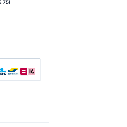
€ 75!