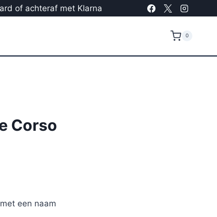
card of achteraf met Klarna
0
e Corso
r met een naam