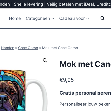
den | Snelle levering | Veilig betalen met iDeal, Credit
Home
Categorieën
Cadeau voor
»
Honden
»
Cane Corso
»
Mok met Cane Corso
Mok met Can
€
9,95
Gratis personaliseren
Personaliseer jouw beke