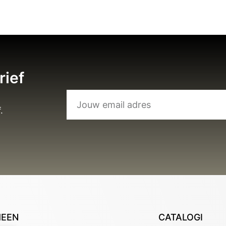
rief
.
MEEN
CATALOGI