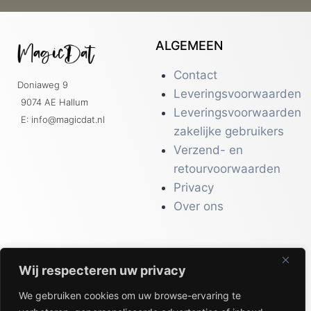
ALGEMEEN
Contact
Doniaweg 9
Leveringsvoorwaarden
9074 AE Hallum
Leveringsvoorwaarden
E: info@magicdat.nl
zakelijke gebruikers
Verzend- en
retourvoorwaarden
Privacy
Over ons
Wij respecteren uw privacy
CATALOGI
We gebruiken cookies om uw browse-ervaring te
Workwear &