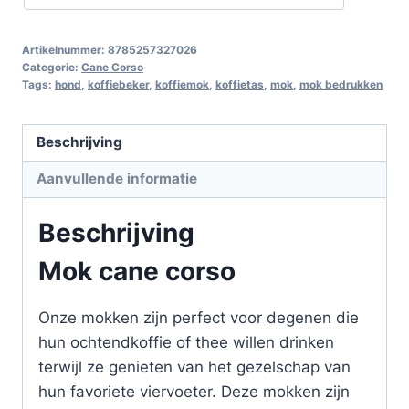
Artikelnummer:
8785257327026
Categorie:
Cane Corso
Tags:
hond
,
koffiebeker
,
koffiemok
,
koffietas
,
mok
,
mok bedrukken
Beschrijving
Aanvullende informatie
Beschrijving
Mok cane corso
Onze mokken zijn perfect voor degenen die
hun ochtendkoffie of thee willen drinken
terwijl ze genieten van het gezelschap van
hun favoriete viervoeter. Deze mokken zijn