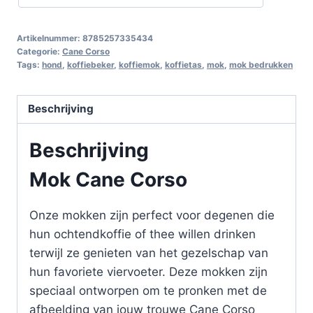
Artikelnummer:
8785257335434
Categorie:
Cane Corso
Tags:
hond
,
koffiebeker
,
koffiemok
,
koffietas
,
mok
,
mok bedrukken
Beschrijving
Beschrijving
Mok Cane Corso
Onze mokken zijn perfect voor degenen die
hun ochtendkoffie of thee willen drinken
terwijl ze genieten van het gezelschap van
hun favoriete viervoeter. Deze mokken zijn
speciaal ontworpen om te pronken met de
afbeelding van jouw trouwe Cane Corso