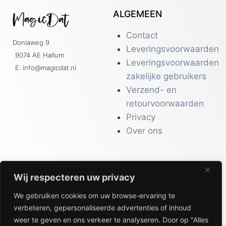
ALGEMEEN
Contact
Doniaweg 9
Leveringsvoorwaarden
9074 AE Hallum
Leveringsvoorwaarden
E: info@magicdat.nl
zakelijke gebruikers
Verzend- en
retourvoorwaarden
Privacy
Over ons
Wij respecteren uw privacy
CATALOGI
We gebruiken cookies om uw browse-ervaring te
Workwear &
verbeteren, gepersonaliseerde advertenties of inhoud
Veiligheid
weer te geven en ons verkeer te analyseren. Door op "Alles