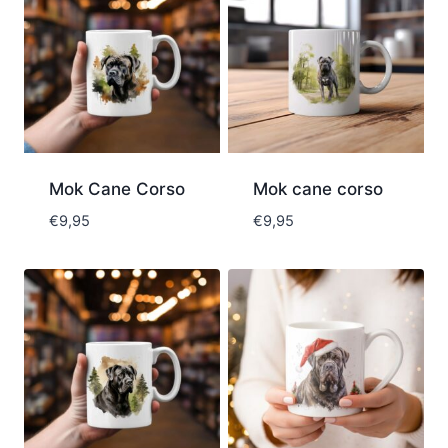
Mok Cane Corso
Mok cane corso
€
9,95
€
9,95