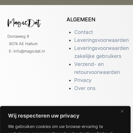
ALGEMEEN
Contact
Doniaweg 9
Leveringsvoorwaarden
9074 AE Hallum
Leveringsvoorwaarden
E: info@magicdat.nl
zakelijke gebruikers
Verzend- en
retourvoorwaarden
Privacy
Over ons
Wij respecteren uw privacy
CATALOGI
We gebruiken cookies om uw browse-ervaring te
Workwear &