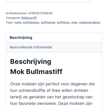
Artikelnummer:
8785257326838
Categorie:
Bullmastiff
Tags:
hond
,
koffiebeker
,
koffiemok
,
koffietas
,
mok
,
mokbedrukken
Beschrijving
Aanvullende informatie
Beschrijving
Mok Bullmastiff
Onze mokken zijn perfect voor degenen die
hun ochtendkoffie of thee willen drinken
terwijl ze genieten van het gezelschap van
hun favoriete viervoeter. Deze mokken zijn