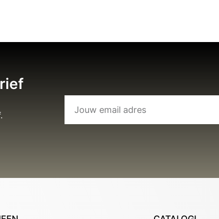
rief
.
MEEN
CATALOGI