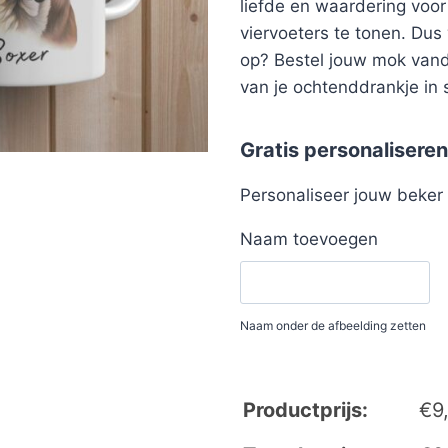
liefde en waardering voo
viervoeters te tonen. Dus
op? Bestel jouw mok van
van je ochtenddrankje in st
Gratis personaliseren
Personaliseer jouw beke
Naam toevoegen
Naam onder de afbeelding zetten
Productprijs:
€
9