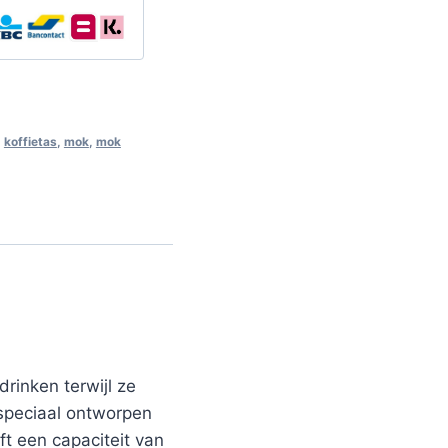
,
koffietas
,
mok
,
mok
rinken terwijl ze
 speciaal ontworpen
t een capaciteit van