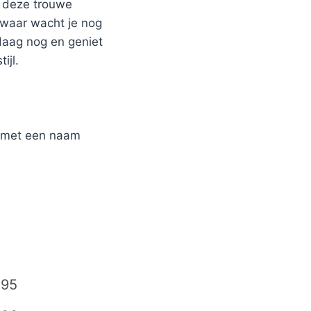
r deze trouwe
 waar wacht je nog
daag nog en geniet
ijl.
r met een naam
,95