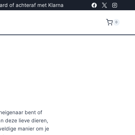
card of achteraf met Klarna
0
neigenaar bent of
n deze lieve dieren,
eldige manier om je