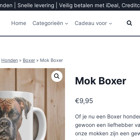
den | Snelle levering | Veilig betalen met iDeal, Credit
Home
Categorieën
Cadeau voor
»
Honden
»
Boxer
»
Mok Boxer
Mok Boxer
€
9,95
Of je nu een Boxer honde
gewoon een liefhebber va
onze mokken zijn een gew