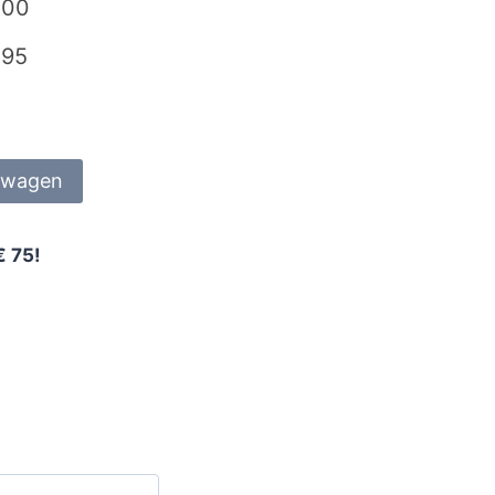
,00
,95
lwagen
€ 75!