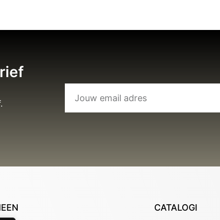
rief
.
MEEN
CATALOGI