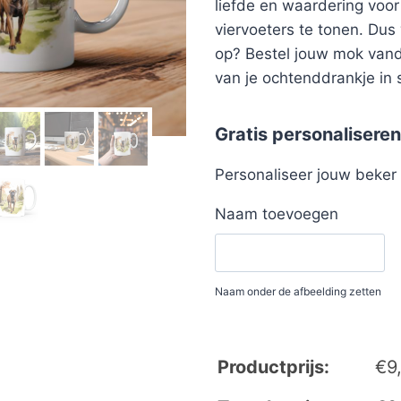
liefde en waardering voo
viervoeters te tonen. Dus
op? Bestel jouw mok van
van je ochtenddrankje in st
Gratis personaliseren
Personaliseer jouw beke
Naam toevoegen
Naam onder de afbeelding zetten
Productprijs:
€
9