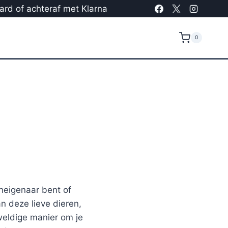
card of achteraf met Klarna
0
neigenaar bent of
n deze lieve dieren,
eldige manier om je