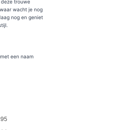
r deze trouwe
 waar wacht je nog
daag nog en geniet
ijl.
r met een naam
,95