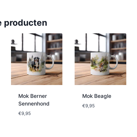
e producten
Mok Berner
Mok Beagle
Sennenhond
€
9,95
€
9,95