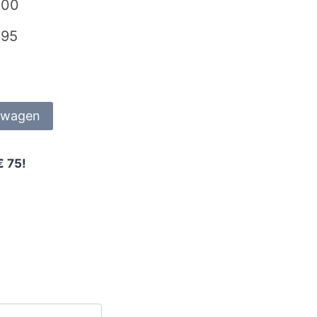
,00
,95
lwagen
€ 75!