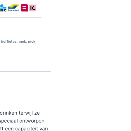
,
koffietas
,
mok
,
mok
rinken terwijl ze
 speciaal ontworpen
t een capaciteit van