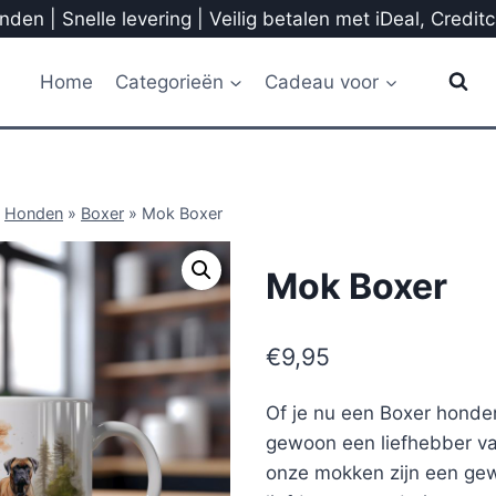
den | Snelle levering | Veilig betalen met iDeal, Credit
Home
Categorieën
Cadeau voor
»
Honden
»
Boxer
»
Mok Boxer
Mok Boxer
€
9,95
Of je nu een Boxer honde
gewoon een liefhebber va
onze mokken zijn een gew