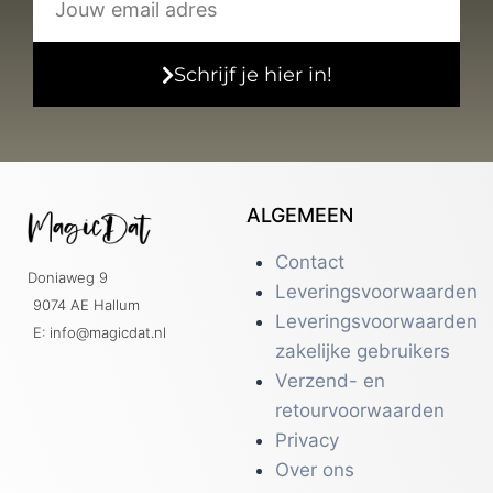
Schrijf je hier in!
ALGEMEEN
Contact
Doniaweg 9
Leveringsvoorwaarden
9074 AE Hallum
Leveringsvoorwaarden
E: info@magicdat.nl
zakelijke gebruikers
Verzend- en
retourvoorwaarden
Privacy
Over ons