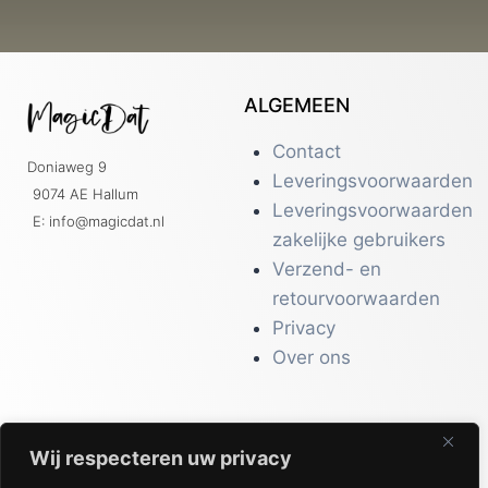
ALGEMEEN
Contact
Doniaweg 9
Leveringsvoorwaarden
9074 AE Hallum
Leveringsvoorwaarden
E: info@magicdat.nl
zakelijke gebruikers
Verzend- en
retourvoorwaarden
Privacy
Over ons
Wij respecteren uw privacy
CATALOGI