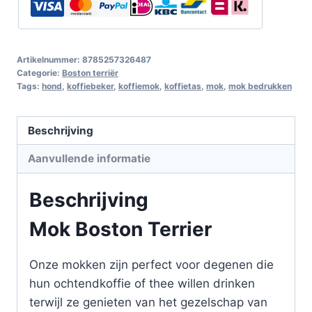
Artikelnummer:
8785257326487
Categorie:
Boston terriër
Tags:
hond
,
koffiebeker
,
koffiemok
,
koffietas
,
mok
,
mok bedrukken
Beschrijving
Aanvullende informatie
Beschrijving
Mok Boston Terrier
Onze mokken zijn perfect voor degenen die
hun ochtendkoffie of thee willen drinken
terwijl ze genieten van het gezelschap van