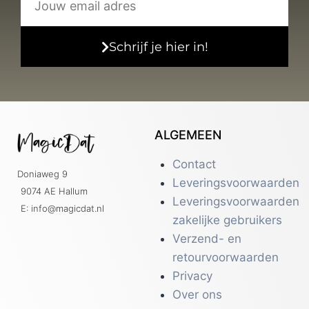
Schrijf je hier in!
ALGEMEEN
Contact
Doniaweg 9
Leveringsvoorwaarden
9074 AE Hallum
Leveringsvoorwaarden
E: info@magicdat.nl
zakelijke gebruikers
Verzend- en
retourvoorwaarden
Privacy
Over ons