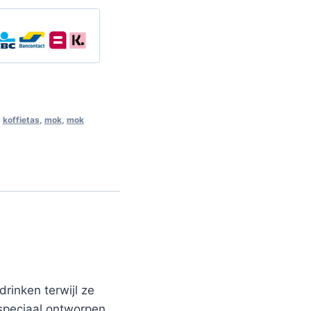
,
koffietas
,
mok
,
mok
rinken terwijl ze
 speciaal ontworpen