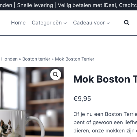
den | Snelle levering | Veilig betalen met iDeal, Credit
Home
Categorieën
Cadeau voor
»
Honden
»
Boston terriër
»
Mok Boston Terrier
Mok Boston T
€
9,95
Of je nu een Boston Terr
bent of gewoon een liefh
dieren, onze mokken zijn