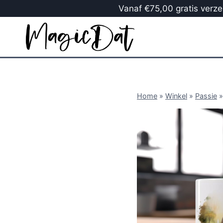
Vanaf €75,00 gratis verzen
Home
»
Winkel
»
Passie