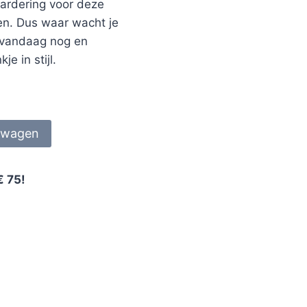
aardering voor deze
en. Dus waar wacht je
 vandaag nog en
e in stijl.
lwagen
€ 75!