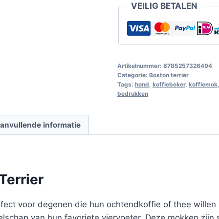
VEILIG BETALEN
Artikelnummer:
8785257326494
Categorie:
Boston terriër
Tags:
hond
,
koffiebeker
,
koffiemok
bedrukken
anvullende informatie
Terrier
ect voor degenen die hun ochtendkoffie of thee willen d
elschap van hun favoriete viervoeter. Deze mokken zijn