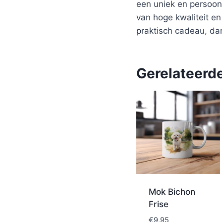
een uniek en persoon
van hoge kwaliteit e
praktisch cadeau, da
Gerelateerd
Mok Bichon
Frise
€
9,95