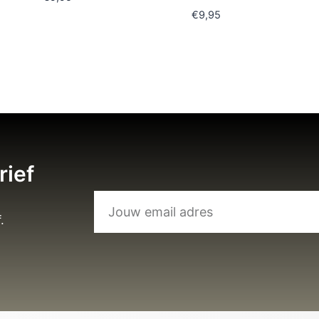
€
9,95
rief
.