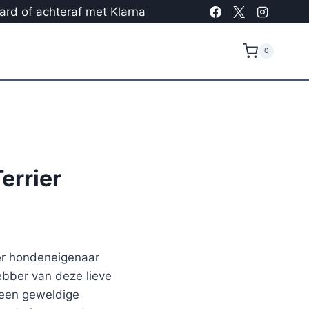
card of achteraf met Klarna
0
errier
ier hondeneigenaar
ebber van deze lieve
 een geweldige