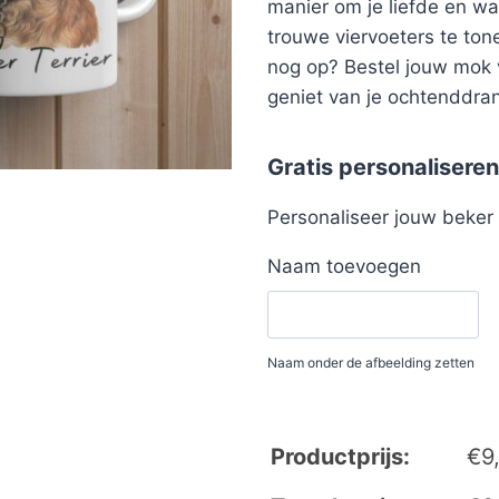
manier om je liefde en w
trouwe viervoeters te ton
nog op? Bestel jouw mok
geniet van je ochtenddrankj
Gratis personaliseren
Personaliseer jouw beke
Naam toevoegen
Naam onder de afbeelding zetten
Productprijs:
€
9