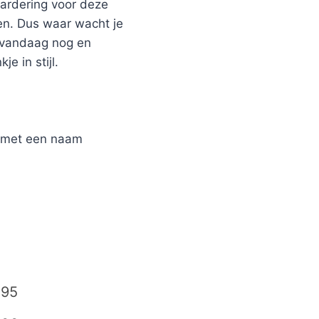
aardering voor deze
en. Dus waar wacht je
 vandaag nog en
e in stijl.
r met een naam
,95