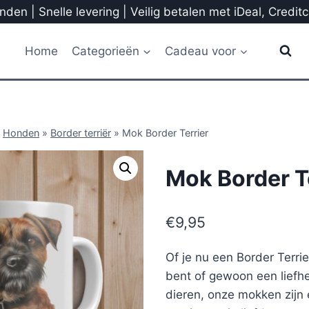
den | Snelle levering | Veilig betalen met iDeal, Credit
Home
Categorieën
Cadeau voor
»
Honden
»
Border terriër
»
Mok Border Terrier
Mok Border T
€
9,95
Of je nu een Border Terr
bent of gewoon een liefh
dieren, onze mokken zijn