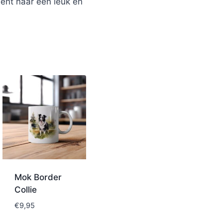
bent naar een leuk en
Mok Border
Collie
€
9,95