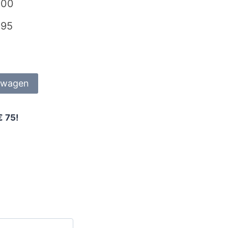
,00
,95
lwagen
€ 75!