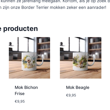
n kunnen ze jarenlang meegaan. Kortom, als je op zoek 
n zijn onze Border Terrier mokken zeker een aanrader!
e producten
Mok Bichon
Mok Beagle
Frise
€
9,95
€
9,95