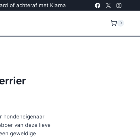
card of achteraf met Klarna
0
errier
ier hondeneigenaar
ebber van deze lieve
 een geweldige