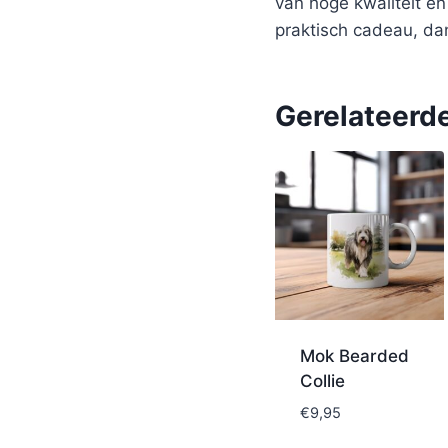
van hoge kwaliteit e
praktisch cadeau, da
Gerelateerd
Mok Bearded
Collie
€
9,95