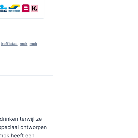
,
koffietas
,
mok
,
mok
rinken terwijl ze
 speciaal ontworpen
 mok heeft een