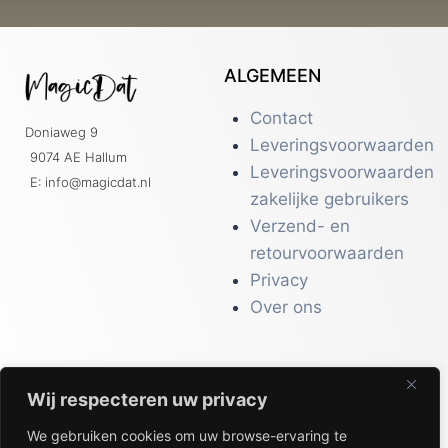
ALGEMEEN
Contact
Doniaweg 9
Leveringsvoorwaarden
9074 AE Hallum
Leveringsvoorwaarden
E: info@magicdat.nl
zakelijke gebruikers
Verzend- en
retourvoorwaarden
Privacy
Over ons
Wij respecteren uw privacy
CATALOGI
We gebruiken cookies om uw browse-ervaring te
Workwear &