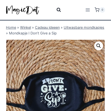
0
Home
»
Winkel
»
Cadeau ideeen
»
Uitwasbare mondkapjes
»
Mondkapje I Don’t Give a Sip