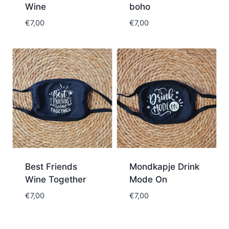
Wine
boho
€
7,00
€
7,00
Best Friends
Mondkapje Drink
Wine Together
Mode On
€
7,00
€
7,00