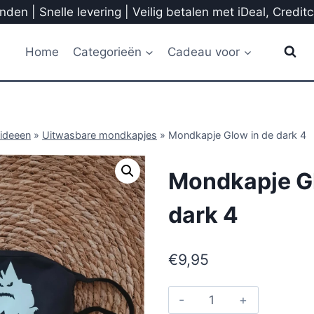
den | Snelle levering | Veilig betalen met iDeal, Credit
Home
Categorieën
Cadeau voor
ideeen
»
Uitwasbare mondkapjes
»
Mondkapje Glow in de dark 4
Mondkapje Gl
dark 4
€
9,95