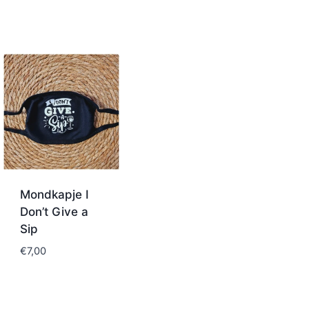
Mondkapje I
Don’t Give a
Sip
€
7,00