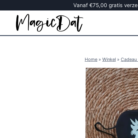
Vanaf €75,00 gratis verzen
Home
»
Winkel
»
Cadeau 