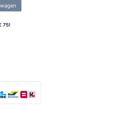
lwagen
€ 75!