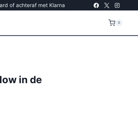
card of achteraf met Klarna
0
ow in de