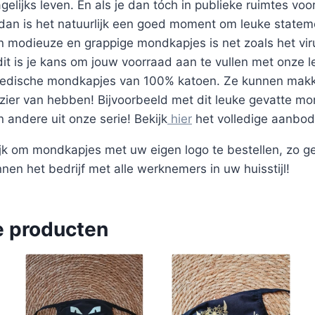
elijks leven. En als je dan tóch in publieke ruimtes v
an is het natuurlijk een goed moment om leuke stateme
modieuze en grappige mondkapjes is net zoals het vir
t is je kans om jouw voorraad aan te vullen met onze l
edische mondkapjes van 100% katoen. Ze kunnen makke
ezier van hebben! Bijvoorbeeld met dit leuke gevatte mo
n andere uit onze serie! Bekijk
hier
het volledige aanbo
ijk om mondkapjes met uw eigen logo te bestellen, zo g
nnen het bedrijf met alle werknemers in uw huisstijl!
e producten