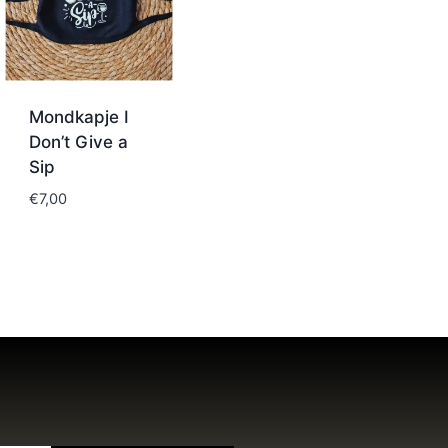
Mondkapje I
Don’t Give a
Sip
€
7,00