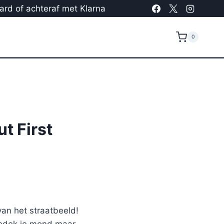
card of achteraf met Klarna
0
t First
van het straatbeeld!
 bedek je mond maar