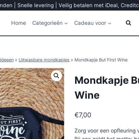
den | Snelle levering | Veilig betalen met iDeal, Credit
Home
Categorieën
Cadeau voor
ideeen
»
Uitwasbare mondkapjes
»
Mondkapje But First Wine
Mondkapje Bu
Wine
€
7,00
Zorg voor een opfleuring 
Bij ons geldt het motto: