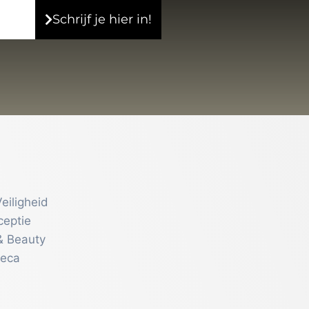
Schrijf je hier in!
eiligheid
ceptie
& Beauty
reca