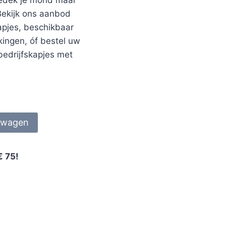
Bekijk ons aanbod
pjes, beschikbaar
kingen, óf bestel uw
bedrijfskapjes met
lwagen
€ 75!