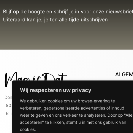
Blijf op de hoogte en schrijf je in voor onze nieuwsbrief
Uiteraard kan je, je ten alle tijde uitschrijven
ALGE
Con
Wij respecteren uw privacy
Lev
Doniaweg 9
We gebruiken cookies om uw browse-ervaring te
Lev
9074 AE Hallum
verbeteren, gepersonaliseerde advertenties of inhoud
gebr
E: info@magicdat.nl
weer te geven en ons verkeer te analyseren. Door op "Alle
Ver
accepteren" te klikken, stemt u in met ons gebruik van
Priv
cookies.