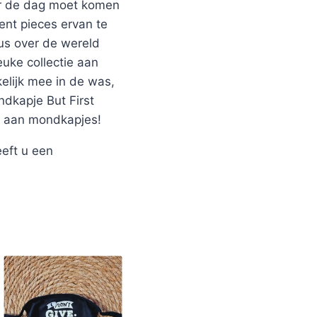
oor de dag moet komen
nt pieces ervan te
us over de wereld
euke collectie aan
lijk mee in de was,
ndkapje But First
d aan mondkapjes!
eeft u een