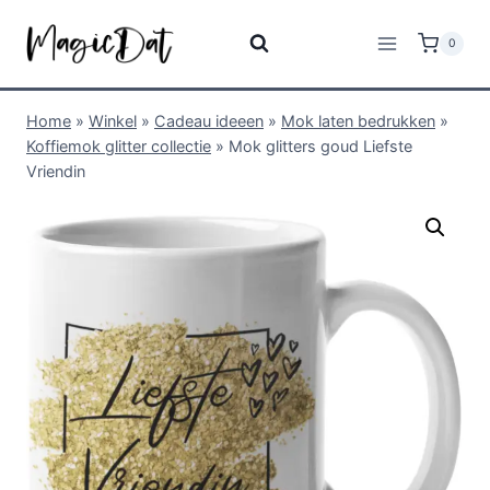
0
Home
»
Winkel
»
Cadeau ideeen
»
Mok laten bedrukken
»
Koffiemok glitter collectie
»
Mok glitters goud Liefste
Vriendin