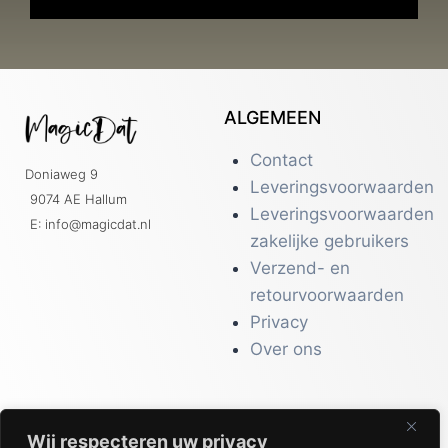
ALGEMEEN
Contact
Doniaweg 9
Leveringsvoorwaarden
9074 AE Hallum
Leveringsvoorwaarden
E: info@magicdat.nl
zakelijke gebruikers
Verzend- en
retourvoorwaarden
Privacy
Over ons
Wij respecteren uw privacy
CATALOGI