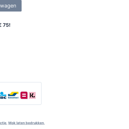
lwagen
€ 75!
ctie
,
Mok laten bedrukken
,