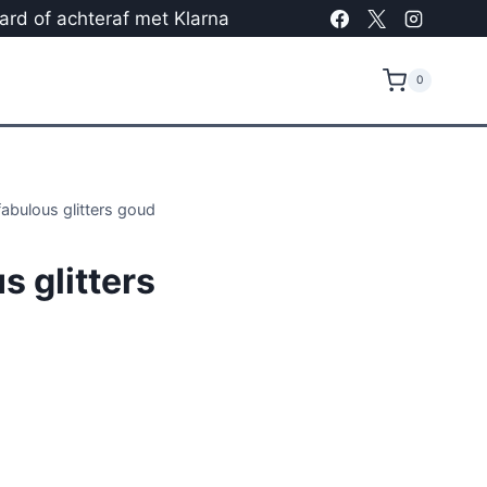
card of achteraf met Klarna
0
fabulous glitters goud
s glitters