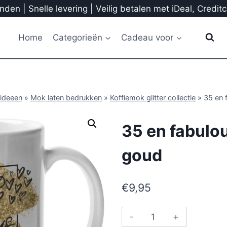
den | Snelle levering | Veilig betalen met iDeal, Credit
Home
Categorieën
Cadeau voor
ideeen
»
Mok laten bedrukken
»
Koffiemok glitter collectie
»
35 en 
35 en fabulou
goud
€
9,95