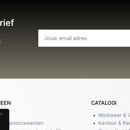
rief
.
MEEN
CATALOGI
tact
Workwear & V
eringsvoorwaarden
Kantoor & Re