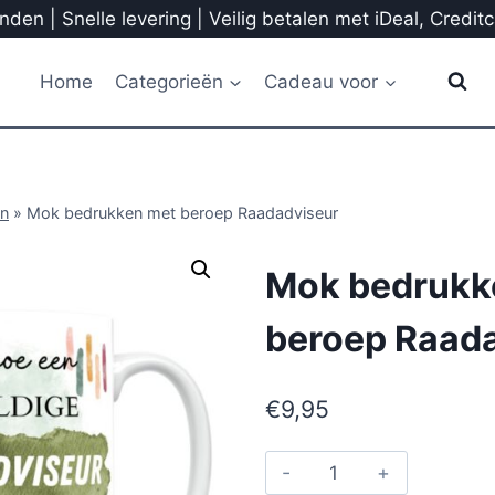
den | Snelle levering | Veilig betalen met iDeal, Credit
Home
Categorieën
Cadeau voor
n
»
Mok bedrukken met beroep Raadadviseur
Mok bedrukk
beroep Raad
€
9,95