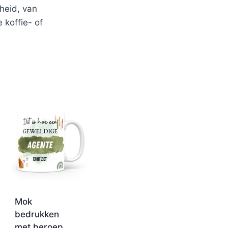
heid, van
 koffie- of
Mok
bedrukken
met beroep