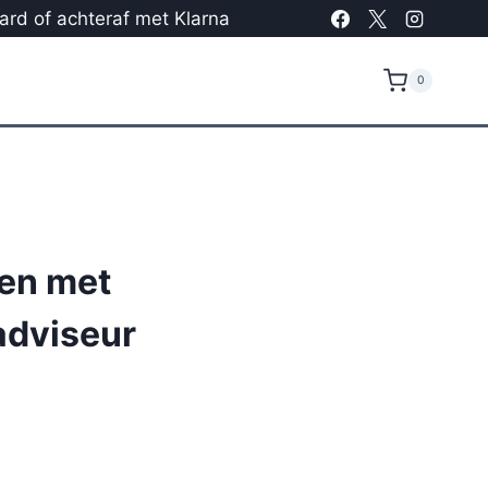
card of achteraf met Klarna
0
en met
adviseur