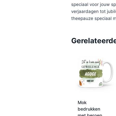
speciaal voor jouw s
verjaardagen tot jubi
theepauze speciaal m
Gerelateerd
Mok
bedrukken
met beroep