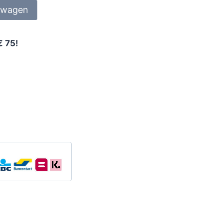
lwagen
€ 75!