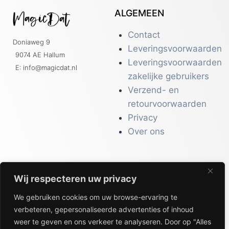
ALGEMEEN
Contact
Doniaweg 9
Leveringsvoorwaarden
9074 AE Hallum
Leveringsvoorwaarden
E: info@magicdat.nl
zakelijke gebruikers
Verzend- en
retourvoorwaarden
Privacy
Over ons
Wij respecteren uw privacy
CATALOGI
We gebruiken cookies om uw browse-ervaring te
Workwear &
verbeteren, gepersonaliseerde advertenties of inhoud
Veiligheid
weer te geven en ons verkeer te analyseren. Door op "Alles