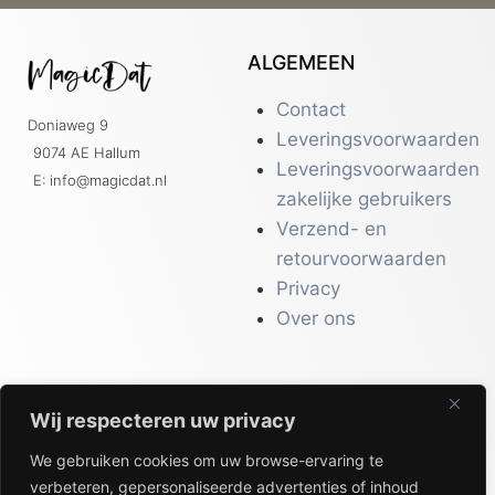
ALGEMEEN
Contact
Doniaweg 9
Leveringsvoorwaarden
9074 AE Hallum
Leveringsvoorwaarden
E: info@magicdat.nl
zakelijke gebruikers
Verzend- en
retourvoorwaarden
Privacy
Over ons
Wij respecteren uw privacy
CATALOGI
We gebruiken cookies om uw browse-ervaring te
Workwear &
verbeteren, gepersonaliseerde advertenties of inhoud