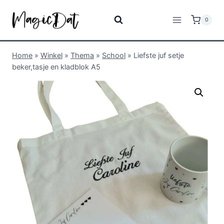
0
Home
»
Winkel
»
Thema
»
School
»
Liefste juf setje
beker,tasje en kladblok A5