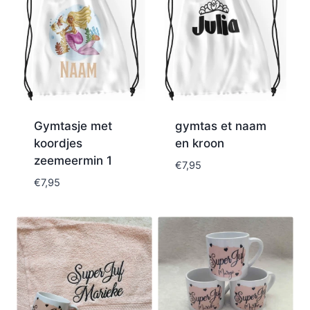
Gymtasje met
gymtas et naam
koordjes
en kroon
zeemeermin 1
€
7,95
€
7,95