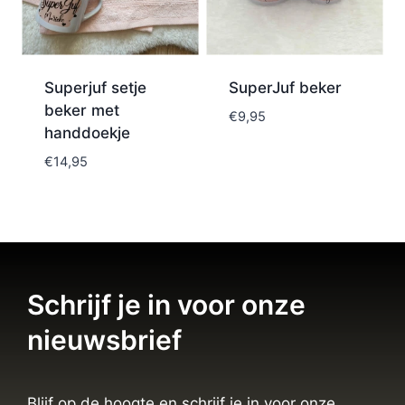
Superjuf setje
SuperJuf beker
beker met
€
9,95
handdoekje
€
14,95
Schrijf je in voor onze
nieuwsbrief
Blijf op de hoogte en schrijf je in voor onze