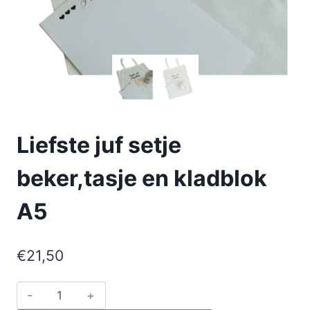
Liefste juf setje
beker,tasje en kladblok
A5
€
21,50