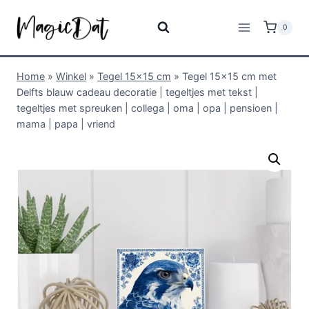
0
Home
»
Winkel
»
Tegel 15x15 cm
»
Tegel 15×15 cm met
Delfts blauw cadeau decoratie | tegeltjes met tekst |
tegeltjes met spreuken | collega | oma | opa | pensioen |
mama | papa | vriend