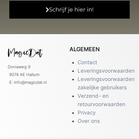
Schrijf je hier in!
ALGEMEEN
Contact
Doniaweg 9
Leveringsvoorwaarden
9074 AE Hallum
Leveringsvoorwaarden
E: info@magicdat.nl
zakelijke gebruikers
Verzend- en
retourvoorwaarden
Privacy
Over ons