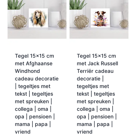
Tegel 15×15 cm
Tegel 15×15 cm
met Afghaanse
met Jack Russell
Windhond
Terriër cadeau
cadeau decoratie
decoratie |
| tegeltjes met
tegeltjes met
tekst | tegeltjes
tekst | tegeltjes
met spreuken |
met spreuken |
collega | oma |
collega | oma |
opa | pensioen |
opa | pensioen |
mama | papa |
mama | papa |
vriend
vriend