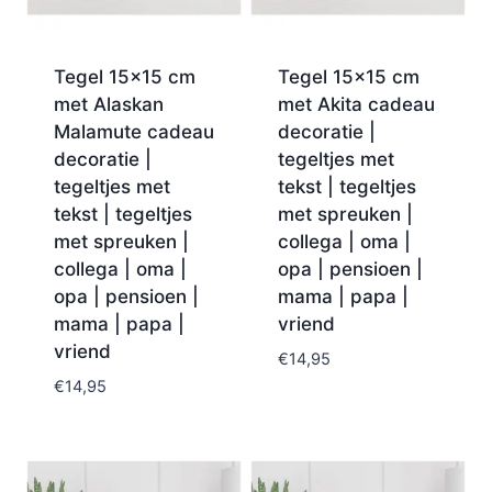
Tegel 15×15 cm
Tegel 15×15 cm
met Alaskan
met Akita cadeau
Malamute cadeau
decoratie |
decoratie |
tegeltjes met
tegeltjes met
tekst | tegeltjes
tekst | tegeltjes
met spreuken |
met spreuken |
collega | oma |
collega | oma |
opa | pensioen |
opa | pensioen |
mama | papa |
mama | papa |
vriend
vriend
€
14,95
€
14,95