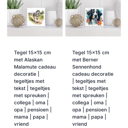
Tegel 15×15 cm
Tegel 15×15 cm
met Alaskan
met Berner
Malamute cadeau
Sennenhond
decoratie |
cadeau decoratie
tegeltjes met
| tegeltjes met
tekst | tegeltjes
tekst | tegeltjes
met spreuken |
met spreuken |
collega | oma |
collega | oma |
opa | pensioen |
opa | pensioen |
mama | papa |
mama | papa |
vriend
vriend