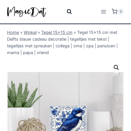
0
Home
»
Winkel
»
Tegel 15x15 cm
»
Tegel 15×15 cm met
Delfts blauw cadeau decoratie | tegeltjes met tekst |
tegeltjes met spreuken | collega | oma | opa | pensioen |
mama | papa | vriend