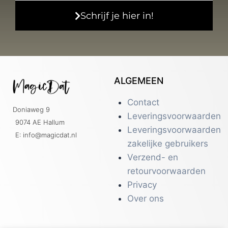
Schrijf je hier in!
ALGEMEEN
Contact
Doniaweg 9
Leveringsvoorwaarden
9074 AE Hallum
Leveringsvoorwaarden
E: info@magicdat.nl
zakelijke gebruikers
Verzend- en
retourvoorwaarden
Privacy
Over ons