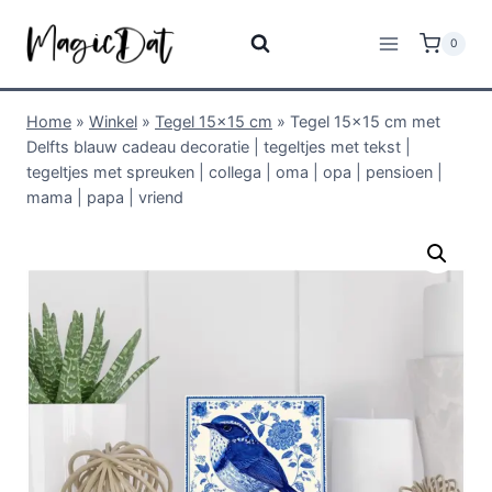
0
Home
»
Winkel
»
Tegel 15x15 cm
»
Tegel 15×15 cm met
Delfts blauw cadeau decoratie | tegeltjes met tekst |
tegeltjes met spreuken | collega | oma | opa | pensioen |
mama | papa | vriend