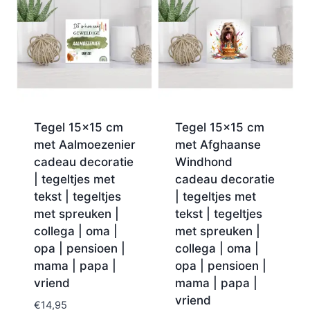
Tegel 15×15 cm
Tegel 15×15 cm
met Aalmoezenier
met Afghaanse
cadeau decoratie
Windhond
| tegeltjes met
cadeau decoratie
tekst | tegeltjes
| tegeltjes met
met spreuken |
tekst | tegeltjes
collega | oma |
met spreuken |
opa | pensioen |
collega | oma |
mama | papa |
opa | pensioen |
vriend
mama | papa |
vriend
€
14,95