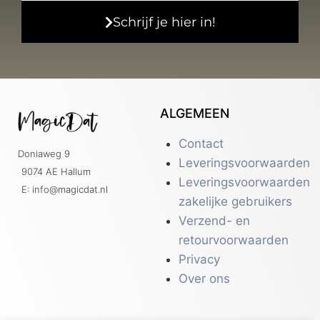
Schrijf je hier in!
ALGEMEEN
Contact
Doniaweg 9
Leveringsvoorwaarden
9074 AE Hallum
Leveringsvoorwaarden
E: info@magicdat.nl
zakelijke gebruikers
Verzend- en
retourvoorwaarden
Privacy
Over ons