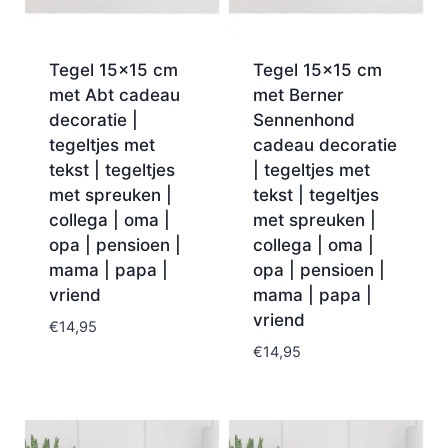
Tegel 15×15 cm
Tegel 15×15 cm
met Abt cadeau
met Berner
decoratie |
Sennenhond
tegeltjes met
cadeau decoratie
tekst | tegeltjes
| tegeltjes met
met spreuken |
tekst | tegeltjes
collega | oma |
met spreuken |
opa | pensioen |
collega | oma |
mama | papa |
opa | pensioen |
vriend
mama | papa |
vriend
€
14,95
€
14,95